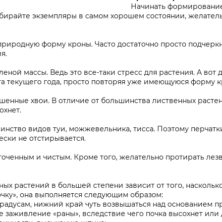
Начинать формирование
ыбирайте экземпляры в самом хорошем состоянии, желате
природную форму кроны. Часто достаточно просто подчер
я.
еной массы. Ведь это все-таки стресс для растения. А вот д
ста текущего года, просто повторяя уже имеющуюся форму к
ишенные хвои. В отличие от большинства лиственных растен
охнет.
нство видов туи, можжевельника, тисса. Поэтому перчатки
ски не отстирывается.
точенным и чистым. Кроме того, желательно протирать лезв
х растений в большей степени зависит от того, наскольк
очку», она выполняется следующим образом:
 градусам, нижний край чуть возвышаться над основанием 
е заживление «раны», вследствие чего почка высохнет или 