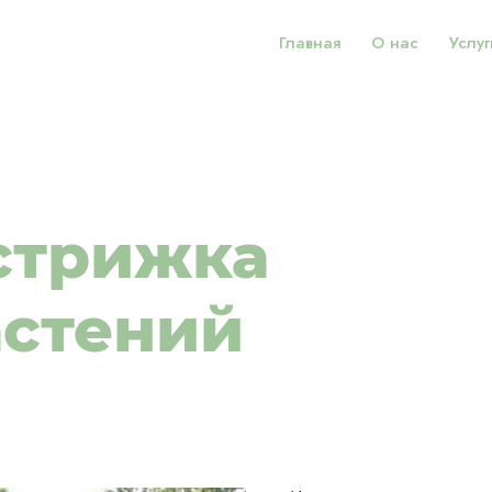
Главная
О нас
Услуг
стрижка
астений