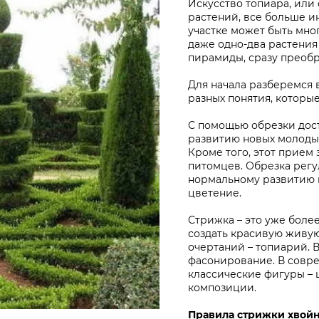
Искусство топиара, или
растений, все больше и
участке может быть мно
даже одно-два растения 
пирамиды, сразу преобр
Для начала разберемся 
разных понятия, которые
С помощью обрезки дост
развитию новых молодых
Кроме того, этот прием
питомцев. Обрезка регу
нормальному развитию 
цветение.
Стрижка – это уже боле
создать красивую живу
очертаний – топиарий. В
фасонирование. В совр
классические фигуры – 
композиции.
Правила стрижки хвойн