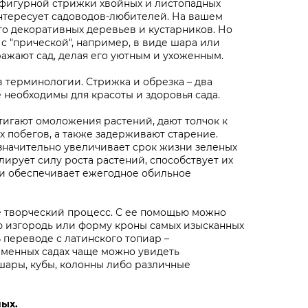
 фигурной стрижки хвойных и листопадных
нтересует садоводов-любителей. На вашем
го декоративных деревьев и кустарников. Но
с "прической", например, в виде шара или
ажают сад, делая его уютным и ухоженным.
в терминологии. Стрижка и обрезка – два
 необходимы для красоты и здоровья сада.
игают омоложения растений, дают толчок к
 побегов, а также задерживают старение.
 значительно увеличивает срок жизни зеленых
лирует силу роста растений, способствует их
и обеспечивает ежегодное обильное
е творческий процесс. С ее помощью можно
ю изгородь или форму кроны самых изысканных
 переводе с латинского топиар –
еменных садах чаще можно увидеть
шары, кубы, колонны либо различные
ых.