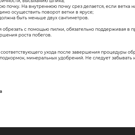
ричности, высыханию шпика;
юю почку. На внутреннюю почку срез делается, если ветка н
димо осуществить поворот ветки в ярусе;
должна быть меньше двух сантиметров.
я обрезать с помощью пилки, обязательно поддерживая в п
ршения роста побегов.
 соответствующего ухода после завершения процедуры обре
подкормок, минеральных удобрений. Не следует забывать и
а